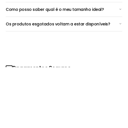
Como posso saber qual é o meu tamanho ideal?
Os produtos esgotados voltam a estar disponíveis?
Pagamentos Seguros
Pague Multibanco, para além dos habituais cartões de Crédito e
Débito
Entregas rápidas
Enviamos em 48h via transportadoras que conhece como CTT e
DHL