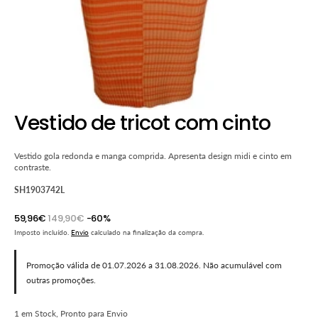
Vestido de tricot com cinto
Vestido gola redonda e manga comprida. Apresenta design midi e cinto em
contraste.
SH1903742L
59,96€
149,90€
-60%
Preço
Preço
Imposto incluído.
Envio
calculado na finalização da compra.
promocional
normal
Promoção válida de 01.07.2026 a 31.08.2026. Não acumulável com
outras promoções.
1 em Stock, Pronto para Envio