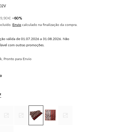
02V
9,90€
-60%
Preço
onal
ncluído.
Envio
calculado na finalização da compra.
normal
ão válida de 01.07.2026 a 31.08.2026. Não
ável com outras promoções.
k, Pronto para Envio
o
te
ada
E
onível
ante
Variante
Variante
Variante
Variante
Variante
tada
esgotada
esgotada
esgotada
esgotada
esgotada
ou
ou
ou
ou
ou