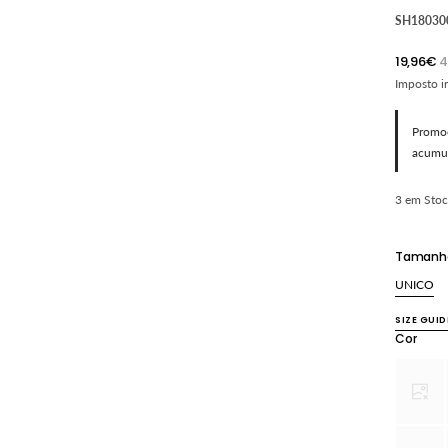
SH18030
19,96€
4
Preço
promoci
Imposto i
Promoç
acumul
3 em Stoc
Tamanh
UNICO
Varian
esgot
SIZE GUID
ou
Cor
indisp
Vari
esgo
ou