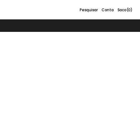
Carrinho
Pesquisar
Conta
Saco
(0)
0
itens