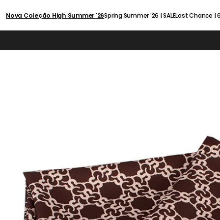
SALTAR PARA
O CONTEÚDO
Nova Coleção High Summer '26
Spring Summer '26 | SALE
Last Chance |
Primavera/Verão 60% OFF
Alto Verão 60% OFF
Outono/Inverno 60% OFF
Fall Winter '25