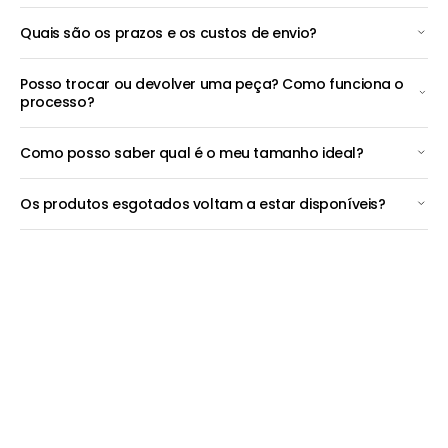
Quais são os prazos e os custos de envio?
Posso trocar ou devolver uma peça? Como funciona o
processo?
Como posso saber qual é o meu tamanho ideal?
Os produtos esgotados voltam a estar disponíveis?
Pagamentos Seguros
Pague Multibanco, para além dos habituais cartões de Crédito e
Débito