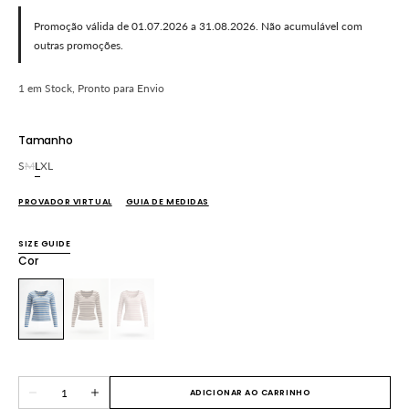
Promoção válida de 01.07.2026 a 31.08.2026. Não acumulável com
outras promoções.
1 em Stock, Pronto para Envio
Tamanho
S
M
L
XL
Variante
Variante
Variante
Variante
esgotada
esgotada
esgotada
esgotada
PROVADOR VIRTUAL
GUIA DE MEDIDAS
ou
ou
ou
ou
indisponível
indisponível
indisponível
indisponível
SIZE GUIDE
Cor
Variante
Variante
Variante
esgotada
esgotada
esgotada
ou
ou
ou
indisponível
indisponível
indisponível
Quantidade
ADICIONAR AO CARRINHO
Diminuir
Aumentar