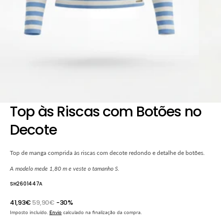
de
galeria
Top às Riscas com Botões no
Decote
Top de manga comprida às riscas com decote redondo e detalhe de botões.
A modelo mede 1,80 m e veste o tamanho S.
SH2601447A
41,93€
59,90€
-30%
Preço
Preço
Imposto incluído.
Envio
calculado na finalização da compra.
promocional
normal