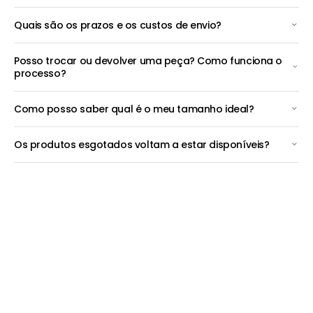
Quais são os prazos e os custos de envio?
Posso trocar ou devolver uma peça? Como funciona o
processo?
Como posso saber qual é o meu tamanho ideal?
Os produtos esgotados voltam a estar disponíveis?
Pagamentos Seguros
Pague Multibanco, para além dos habituais cartões de Crédito e
Débito