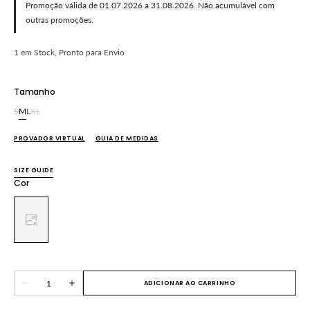
Promoção válida de 01.07.2026 a 31.08.2026. Não acumulável com
outras promoções.
1 em Stock, Pronto para Envio
Tamanho
S
M
L
XL
Variante
Variante
Variante
Variante
esgotada
esgotada
esgotada
esgotada
PROVADOR VIRTUAL
GUIA DE MEDIDAS
ou
ou
ou
ou
indisponível
indisponível
indisponível
indisponível
SIZE GUIDE
Cor
Variante
esgotada
ou
indisponível
Quantidade
ADICIONAR AO CARRINHO
Diminuir
Aumentar
quantidade
quantidade
para
para