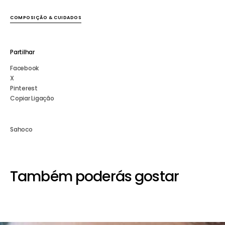
Top
Top
Denim
Denim
COMPOSIÇÃO & CUIDADOS
Flor
Flor
Partilhar
Facebook
X
Pinterest
Copiar Ligação
Sahoco
Também poderás gostar