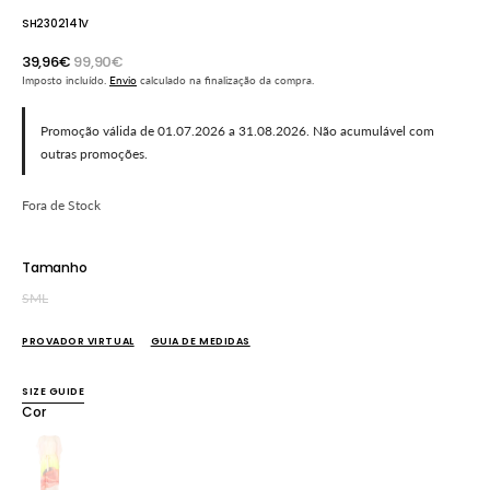
SH2302141V
39,96€
99,90€
Preço
Preço
Imposto incluído.
Envio
calculado na finalização da compra.
promocional
normal
Promoção válida de 01.07.2026 a 31.08.2026. Não acumulável com
outras promoções.
Fora de Stock
Tamanho
S
M
L
Variante
Variante
Variante
esgotada
esgotada
esgotada
PROVADOR VIRTUAL
GUIA DE MEDIDAS
ou
ou
ou
indisponível
indisponível
indisponível
SIZE GUIDE
Cor
Variante