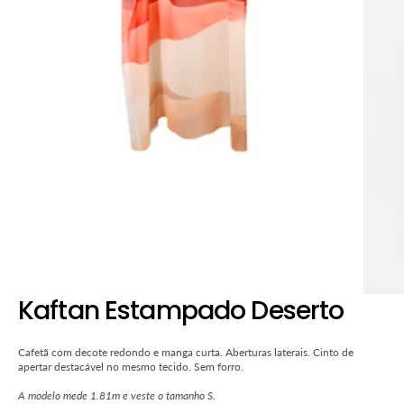
em
destaque
na
vista
de
galeria
Kaftan Estampado Deserto
Cafetã com decote redondo e manga curta. Aberturas laterais.
Cinto de
apertar destacável no mesmo tecido. Sem forro.
A modelo mede 1.81m e veste o tamanho S.