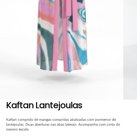
1
na
vista
de
galeria
Kaftan Lantejoulas
Kaftan comprido de mangas compridas abaloadas com pormenor de
lantejoulas. Duas aberturas nas abas laterais. Acompanha com cinto do
mesmo tecido.