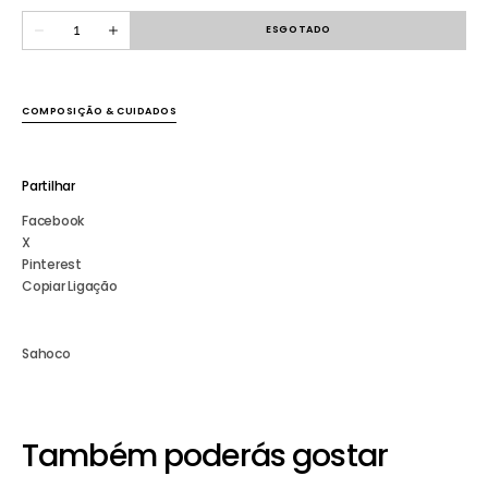
indisponível
Quantidade
ESGOTADO
Diminuir
Aumentar
quantidade
quantidade
para
para
Kaftan
Kaftan
Lantejoulas
Lantejoulas
COMPOSIÇÃO & CUIDADOS
Partilhar
Facebook
X
Pinterest
Copiar Ligação
Sahoco
Também poderás gostar