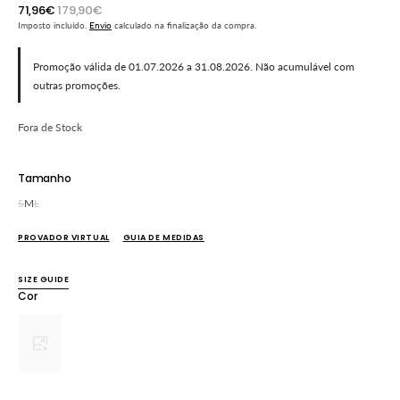
71,96€
179,90€
Preço
Preço
Imposto incluído.
Envio
calculado na finalização da compra.
promocional
normal
Promoção válida de 01.07.2026 a 31.08.2026. Não acumulável com
outras promoções.
Fora de Stock
Tamanho
S
M
L
Variante
Variante
Variante
esgotada
esgotada
esgotada
PROVADOR VIRTUAL
GUIA DE MEDIDAS
ou
ou
ou
indisponível
indisponível
indisponível
SIZE GUIDE
Cor
Variante
esgotada
ou